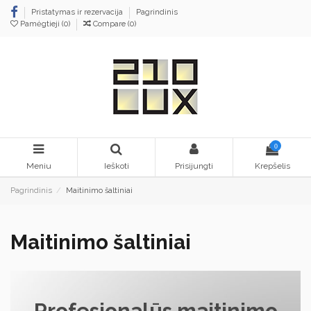
Pristatymas ir rezervacija
Pagrindinis
Pamėgtieji (
0
)
Compare (
0
)
0
Meniu
Ieškoti
Prisijungti
Krepšelis
Pagrindinis
Maitinimo šaltiniai
Maitinimo šaltiniai
Profesionalūs maitinimo