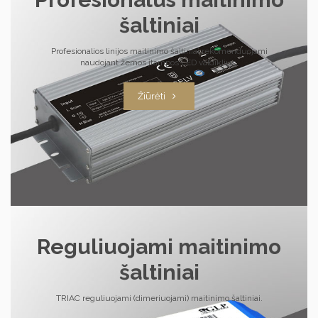
šaltiniai
Profesionalios linijos maitinimo šaltiniai rekomenduojami
naudojant žemos įtampos LED valdiklius.
Žiūrėti
Reguliuojami maitinimo
šaltiniai
TRIAC reguliuojami (dimeriuojami) maitinimo šaltiniai.