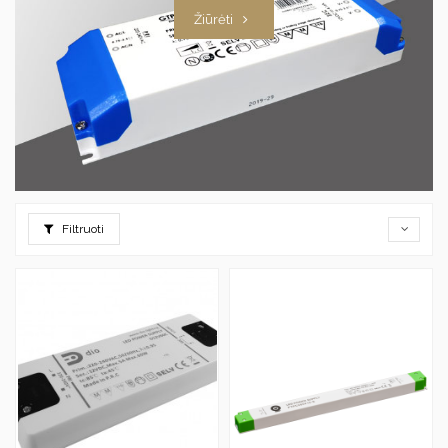
Žiūrėti
Filtruoti