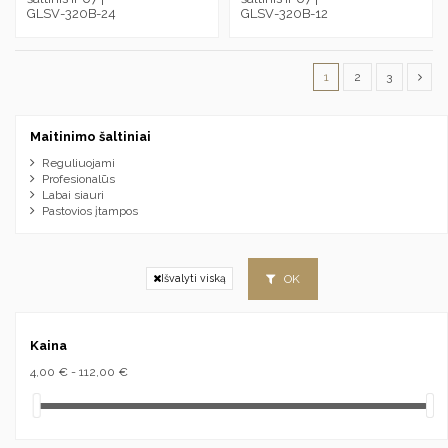
GLSV-320B-24
GLSV-320B-12
1
2
3
Maitinimo šaltiniai
Reguliuojami
Profesionalūs
Labai siauri
Pastovios įtampos
OK
Išvalyti viską
Kaina
4,00 € - 112,00 €