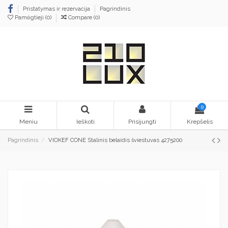
Pristatymas ir rezervacija
Pagrindinis
Pamėgtieji (
0
)
Compare (
0
)
0
Meniu
Ieškoti
Prisijungti
Krepšelis
Pagrindinis
VIOKEF CONE Stalinis belaidis šviestuvas 4275200