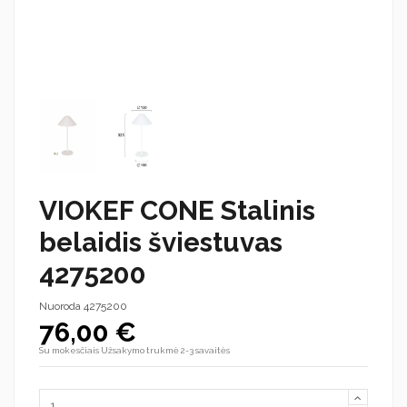
VIOKEF CONE Stalinis
belaidis šviestuvas
4275200
Nuoroda
4275200
76,00 €
Su mokesčiais
Užsakymo trukmė 2-3 savaitės