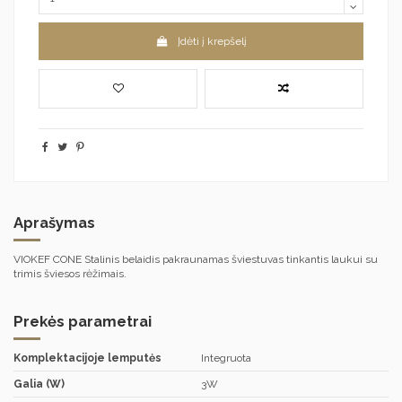
Įdėti į krepšelį
Aprašymas
VIOKEF CONE Stalinis belaidis pakraunamas šviestuvas tinkantis laukui su
trimis šviesos rėžimais.
Prekės parametrai
Komplektacijoje lemputės
Integruota
Galia (W)
3W