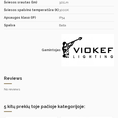
Šviesos srautas (lm)
321Lm
Šviesos spalvinė temperatūra (K)
3000K
Apsaugos klasė (IP)
IP54
Spalva
Balta
Gamintojas
Reviews
No reviews
5 kitų prekių toje pačioje kategorijoje: