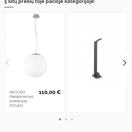
5 kitų prekių toje pačioje kategorijoje:
110,00 €
NEVOSO
Pakabinamas
šviestuvas
620421