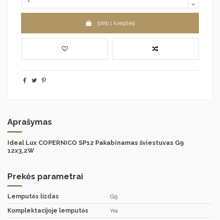
Įdėti į krepšelį
Aprašymas
Ideal Lux COPERNICO SP12 Pakabinamas šviestuvas G9
12x3,2W
Prekės parametrai
Lemputės lizdas
G9
Komplektacijoje lemputės
Yra