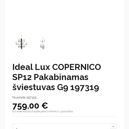
Ideal Lux COPERNICO
SP12 Pakabinamas
šviestuvas G9 197319
Nuoroda
197319
759,00 €
Su mokesčiais
Užsakymo trukmė 2-3 savaitės