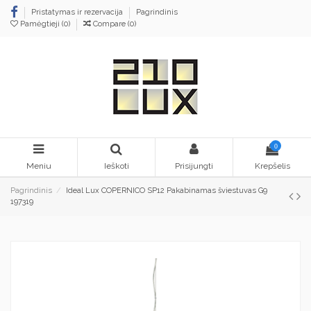
Pristatymas ir rezervacija
Pagrindinis
Pamėgtieji (
0
)
Compare (
0
)
0
Meniu
Ieškoti
Prisijungti
Krepšelis
Pagrindinis
Ideal Lux COPERNICO SP12 Pakabinamas šviestuvas G9
197319