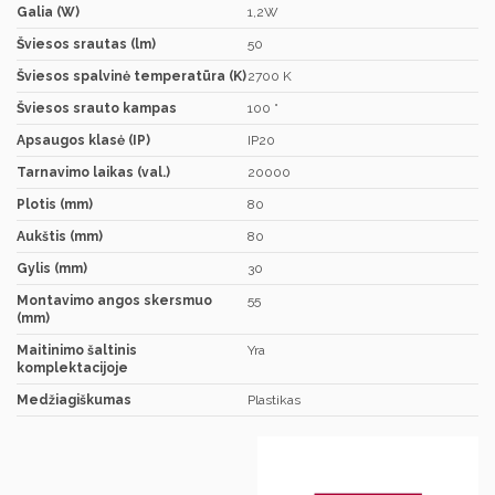
Galia (W)
1,2W
Šviesos srautas (lm)
50
Šviesos spalvinė temperatūra (K)
2700 K
Šviesos srauto kampas
100 °
Apsaugos klasė (IP)
IP20
Tarnavimo laikas (val.)
20000
Plotis (mm)
80
Aukštis (mm)
80
Gylis (mm)
30
Montavimo angos skersmuo
55
(mm)
Maitinimo šaltinis
Yra
komplektacijoje
Medžiagiškumas
Plastikas