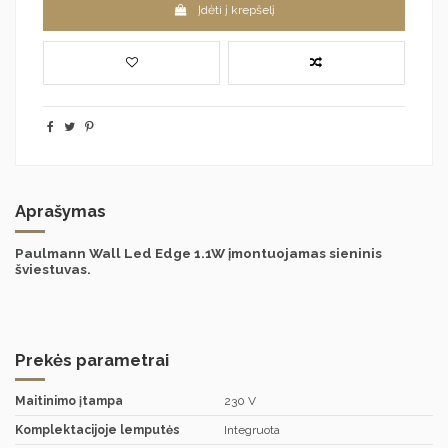
Įdėti į krepšelį
Aprašymas
Paulmann Wall Led Edge 1.1W įmontuojamas sieninis
šviestuvas.
Prekės parametrai
Maitinimo įtampa
230 V
Komplektacijoje lemputės
Integruota