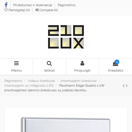
Pristatymas ir rezervacija
Pagrindinis
Pamėgtieji (
0
)
Compare (
0
)
0
Meniu
Ieškoti
Prisijungti
Krepšelis
Pagrindinis
Vidaus šviestuvai
Įmontuojami šviestuvai
Imontuojami su integruotu LED
Paulmann Edge Quadro 1,2W
įmontuojamas sieninis šviestuvas su judesio davikliu