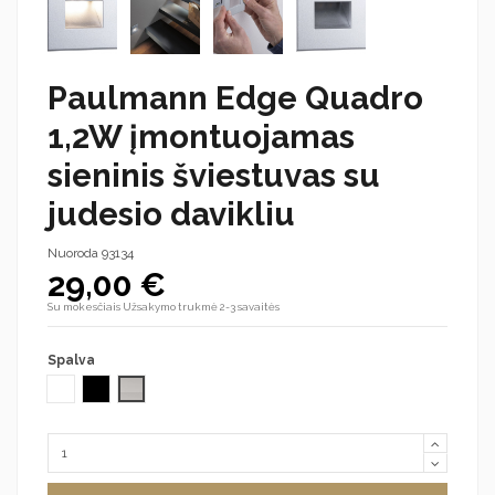
Paulmann Edge Quadro
1,2W įmontuojamas
sieninis šviestuvas su
judesio davikliu
Nuoroda
93134
29,00 €
Su mokesčiais
Užsakymo trukmė 2-3 savaitės
Spalva
Balta
Juoda
Pilka